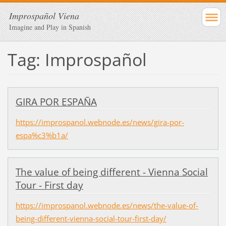
Improspañol Viena
Imagine and Play in Spanish
Tag: Improspañol
GIRA POR ESPAÑA
https://improspanol.webnode.es/news/gira-por-
espa%c3%b1a/
The value of being different - Vienna Social
Tour - First day
https://improspanol.webnode.es/news/the-value-of-
being-different-vienna-social-tour-first-day/