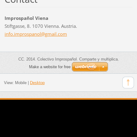
Improspañol Viena
Stiftgasse, 8. 1070 Vienna. Austria.
info.imp
rospanol
@gmail.c
om
CC. 2014. Colectivo Improspañol. Comparte y multiplica.
Make a website for free
View:
Mobile
|
Desktop